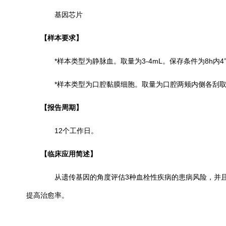
基因芯片
【样本要求】
*样本类型为静脉血。取量为3-4mL。保存条件为8h内4℃
*样本类型为口腔黏膜细胞。取量为口腔两颊内侧各刮取2
【报告周期】
12个工作日。
【
临床应用简述
】
从遗传基因的角度评估3种血栓性疾病的患病风险，并
提高治愈率。