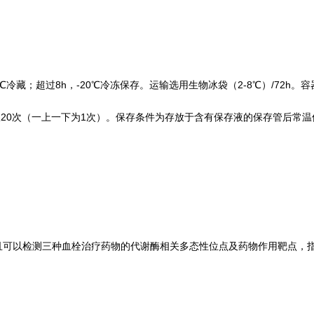
冷藏；超过8h，-20℃冷冻保存。运输选用生物冰袋（2-8℃）/72h。容
0次（一上一下为1次）。保存条件为存放于含有保存液的保存管后常温保
且可以检测三种血栓治疗药物的代谢酶相关多态性位点及药物作用靶点，