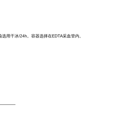
输选用
干冰/24h
。容器选择在
EDTA采血管
内。
————