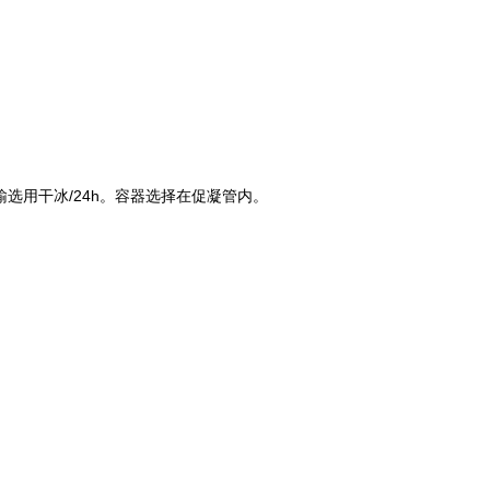
输选用
干冰/24h
。容器选择在
促凝管
内。