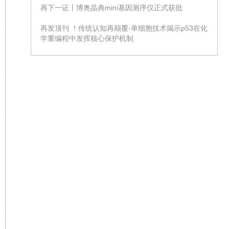
再下一证丨博奥晶典mini基因测序仪正式获批
再发顶刊 ！传统认知再颠覆-单细胞技术揭示p53在化
学重编程中发挥核心保护机制