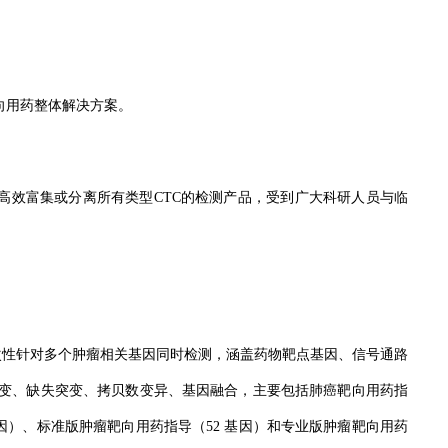
瘤靶向用药整体解决方案。
物、可高效富集或分离所有类型CTC的检测产品，受到广大科研人员与临
次性针对多个肿瘤相关基因同时检测，涵盖药物靶点基因、信号通路
变、缺失突变、拷贝数变异、基因融合，主要包括肺癌靶向用药指
6 基因）、标准版肿瘤靶向用药指导（52 基因）和专业版肿瘤靶向用药