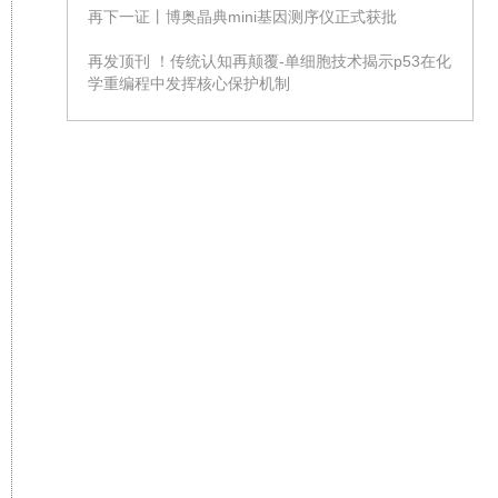
再下一证丨博奥晶典mini基因测序仪正式获批
再发顶刊 ！传统认知再颠覆-单细胞技术揭示p53在化
学重编程中发挥核心保护机制