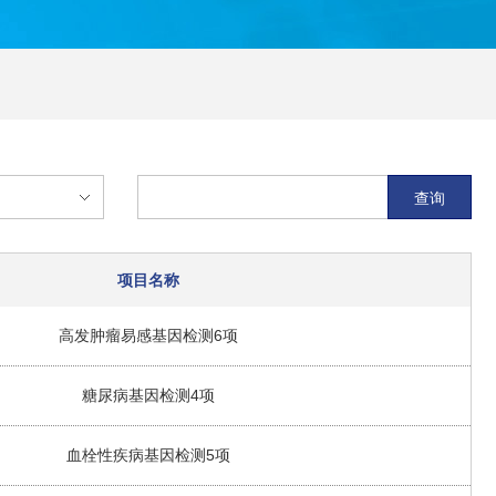
查询
项目名称
高发肿瘤易感基因检测6项
糖尿病基因检测4项
血栓性疾病基因检测5项