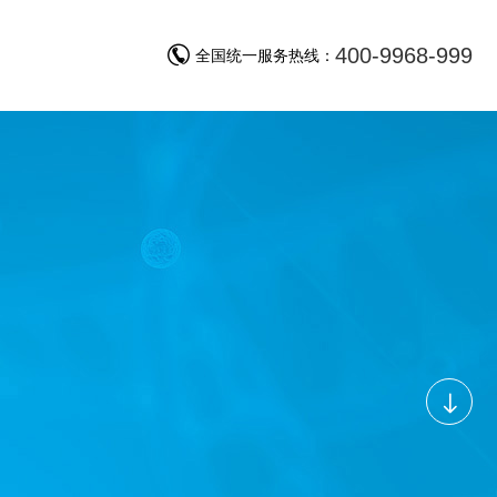
400-9968-999
询
全国统一服务热线：