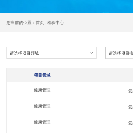
首页
检验中心
项目领域
健康管理
爱
健康管理
爱
健康管理
爱